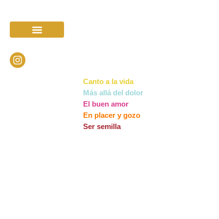
TRABAJO GRUPAL
SESIONES CON MANJULA
LA FAMILIA
Canto a la vida
Más allá del dolor
El buen amor
En placer y gozo
Ser semilla