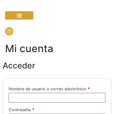
TRABAJO GRUPAL
SESIONES CON MANJULA
LA FAMILIA
Mi cuenta
Acceder
Nombre de usuario o correo electrónico
*
Contraseña
*